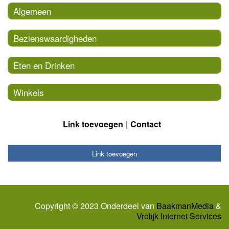
Algemeen
Bezienswaardigheden
Eten en Drinken
Winkels
Link toevoegen
Contact
Link toevoegen
Copyright © 2023 Onderdeel van
BaakmanMedia
&
Vrolijk Internet Services